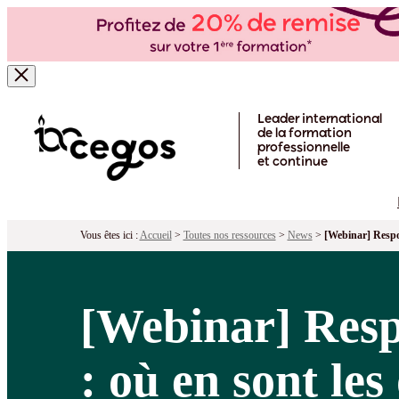
Skip to main content
Leader international
de la formation
professionnelle
et continue
Vous êtes ici :
Accueil
>
Toutes nos ressources
>
News
>
[Webinar] Respon
[Webinar] Respo
: où en sont les