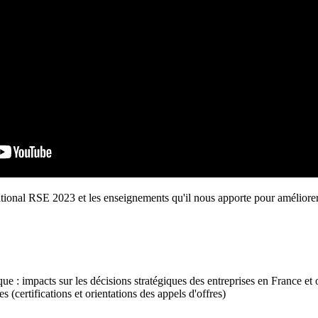
ional RSE 2023 et les enseignements qu'il nous apporte pour améliorer l
que : impacts sur les décisions stratégiques des entreprises en France e
 (certifications et orientations des appels d'offres)