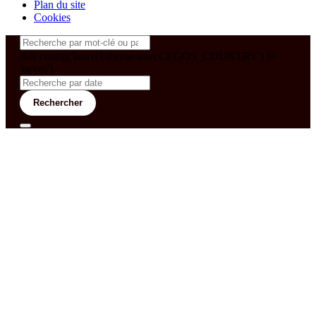
Plan du site
Cookies
&& config('laravel-theme-inter.CEGOS_COUNTRY') !=
'neves')
Rechercher