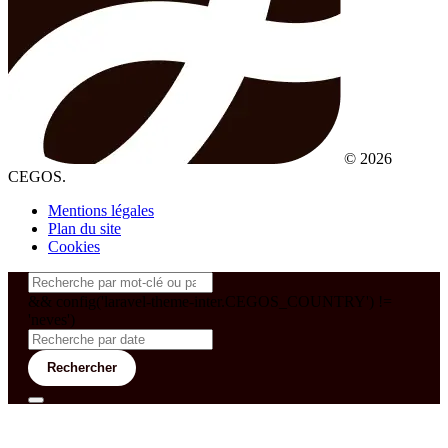
© 2026
CEGOS.
Mentions légales
Plan du site
Cookies
&& config('laravel-theme-inter.CEGOS_COUNTRY') !=
'neves')
Rechercher