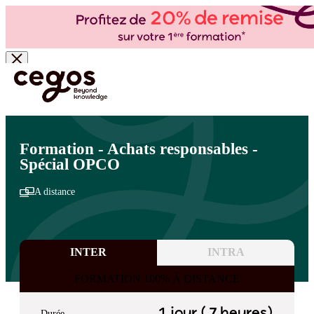
Skip to main content
Vous êtes ici :
Accueil
>
Cegos, organisme de formation à Paris et en régions
>
Formations
OPCOMMERCE
>
Actions collectives
>
RSE et métiers
Formation - Achats responsables -
Spécial OPCO
A distance
INTER
INTRA
FORMATION 100% À DISTANCE
1 jour ( 7 heures)
Durée