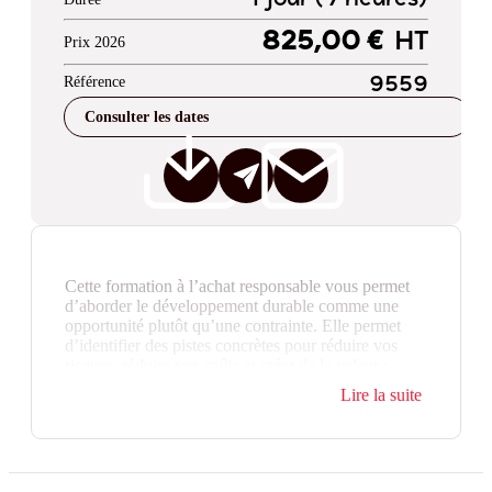
825,00 €
HT
Prix 2026
Référence
9559
Consulter les dates
Cette formation à l’achat responsable vous permet
d’aborder le développement durable comme une
opportunité plutôt qu’une contrainte. Elle permet
d’identifier des pistes concrètes pour réduire vos
risques, réduire vos coûts et créer de la valeur :
rechercher des ressources plus économes en énergie,
Lire la suite
trouver des produits éco-responsables, sélectionner
un fournisseur en phase avec vos engagements en
faveur du développement durable… autant de points
d’appui pour construire une démarche d’achats
durables et solidaires.