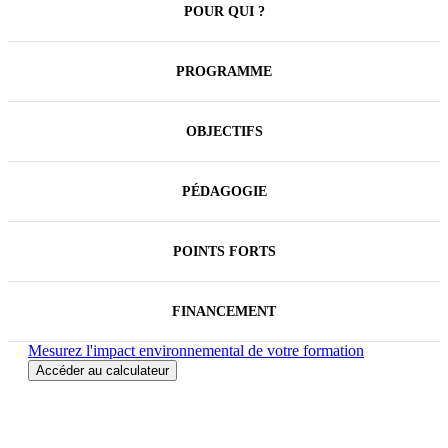
POUR QUI ?
C'est acquis maintenant et toutes les enquêtes le
confirment, la démarche Achats Durables est
indispensable pour décliner les objectifs de la
PROGRAMME
politique RSE/RSO des organisations privées ou
publiques. Parallèlement, le maintien du meilleur
rapport qualité-prix reste une priorité. Alors,
OBJECTIFS
comment concilier ces objectifs qui peuvent paraître
antagonistes ? Représentant une part importante du
budget des entreprises ou établissements publics, les
achats constituent un effet de levier important vers
PÉDAGOGIE
des modes de production et de consommation plus
vertueux. Mettre en œuvre des achats durables
procède d'une certaine éthique, contribue à la qualité
POINTS FORTS
totale des achats et participe à la performance
globale des organisations.
FINANCEMENT
Mesurez l'impact environnemental de votre formation
Accéder au calculateur