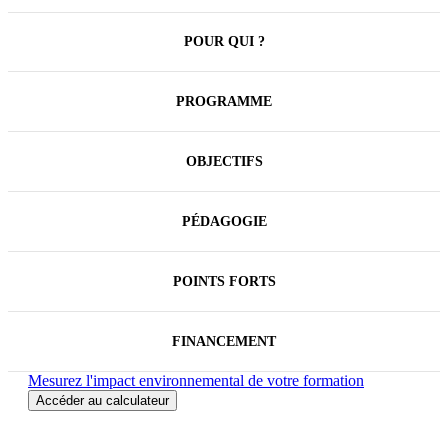
réinterroger son modèle économique. Ce stage
permet d'explorer la démarche afin de pouvoir
engager les futurs projets dans une nouvelle
POUR QUI ?
trajectoire d’économie de la fonctionnalité et de la
coopération.
PROGRAMME
OBJECTIFS
PÉDAGOGIE
POINTS FORTS
FINANCEMENT
Mesurez l'impact environnemental de votre formation
Accéder au calculateur