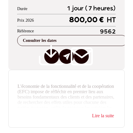
1 jour ( 7 heures)
Durée
800,00 €
HT
Prix 2026
Référence
9562
Consulter les dates
L'économie de la fonctionnalité et de la coopération
(EFC) impose de réfléchir en premier lieu aux
besoins fondamentaux des clients et des partenaires,
de rechercher des effets utiles pour chacune des
parties prenantes, enfin de proposer les services les
plus adaptés à leur usage. La performance d’usage
Lire la suite
est bien visée par cette nouvelle économie. C'est l'un
des sept piliers de l'économie circulaire tels que
définis par l'ADEME, et l'un des plus puissants pour