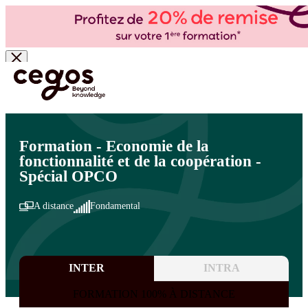
Skip to main content
Vous êtes ici :
Accueil
>
Cegos, organisme de formation à Paris et en régions
>
Formations
OPCOMMERCE
>
Actions collectives
>
RSE et métiers
Formation - Economie de la
fonctionnalité et de la coopération -
Spécial OPCO
A distance
Fondamental
INTER
INTRA
FORMATION 100% À DISTANCE