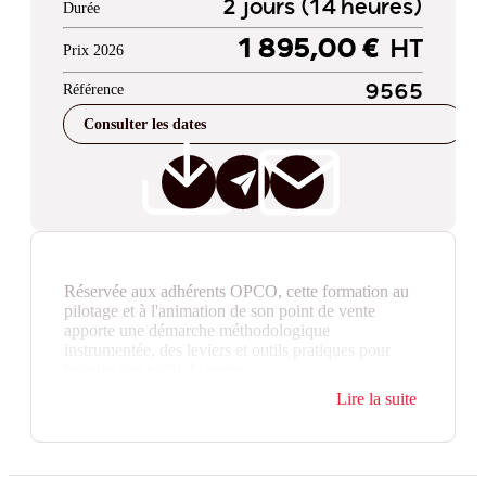
2 jours (14 heures)
Durée
1 895,00 €
HT
Prix 2026
Référence
9565
Consulter les dates
Réservée aux adhérents OPCO, cette formation au
pilotage et à l'animation de son point de vente
apporte une démarche méthodologique
instrumentée, des leviers et outils pratiques pour
booster son point de vente.
Lire la suite
Avec des sujets allant de la construction d’une
relation forte avec votre équipe à la gestion des
litiges clients, cette formation vous fournira les outils
et les connaissances nécessaires pour réussir dans
votre rôle de manager.