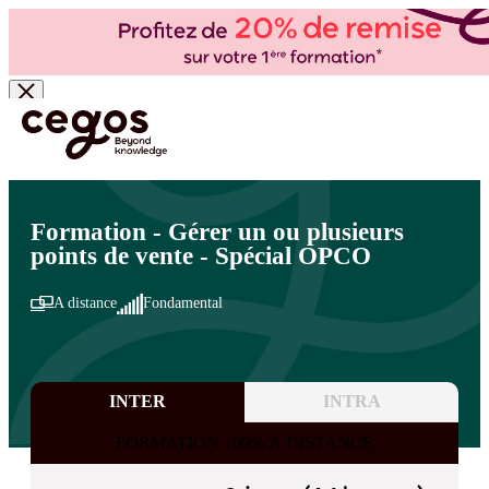
Skip to main content
Vous êtes ici :
Accueil
>
Cegos, organisme de formation à Paris et en régions
>
Formations
OPCOMMERCE
>
Actions collectives
>
Gestion d'entreprise
Formation - Gérer un ou plusieurs
points de vente - Spécial OPCO
A distance
Fondamental
INTER
INTRA
FORMATION 100% À DISTANCE