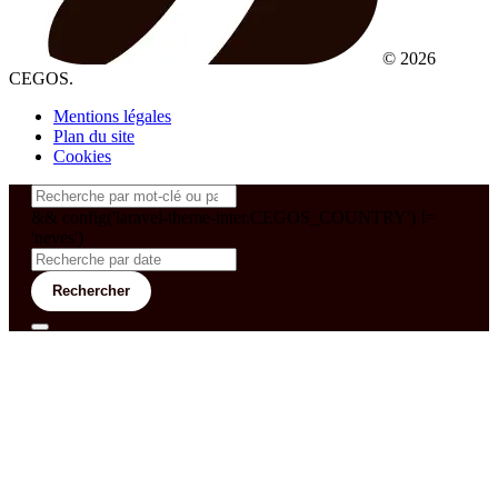
© 2026
CEGOS.
Mentions légales
Plan du site
Cookies
&& config('laravel-theme-inter.CEGOS_COUNTRY') !=
'neves')
Rechercher