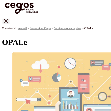
Skip to main content
Vous êtes ici :
Accueil
>
Les services Cegos
>
Services aux entreprises
>
OPALe
OPALe