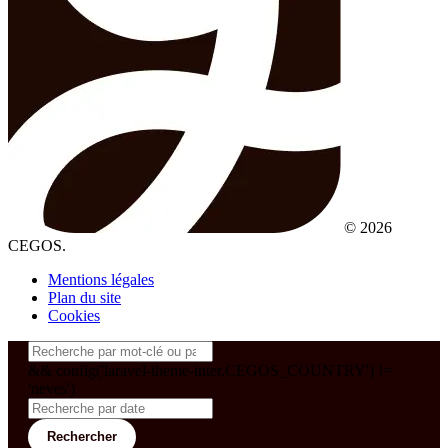
© 2026
CEGOS.
Mentions légales
Plan du site
Cookies
&& config('laravel-theme-inter.CEGOS_COUNTRY') !=
'neves')
Rechercher