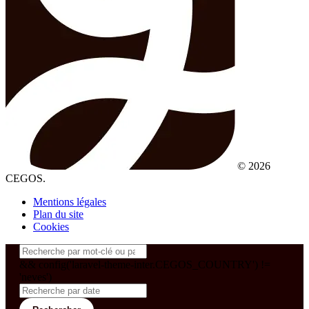
© 2026
CEGOS.
Mentions légales
Plan du site
Cookies
&& config('laravel-theme-inter.CEGOS_COUNTRY') !=
'neves')