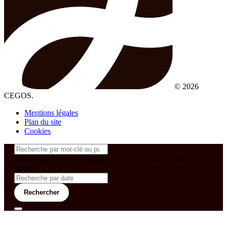
© 2026
CEGOS.
Mentions légales
Plan du site
Cookies
&& config('laravel-theme-inter.CEGOS_COUNTRY') !=
'neves')
Rechercher