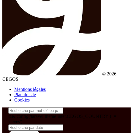
© 2026
CEGOS.
Mentions légales
Plan du site
Cookies
&& config('laravel-theme-inter.CEGOS_COUNTRY') !=
'neves')