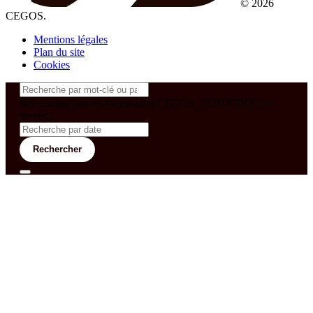
© 2026
CEGOS.
Mentions légales
Plan du site
Cookies
&& config('laravel-theme-inter.CEGOS_COUNTRY') !=
'neves')
Rechercher