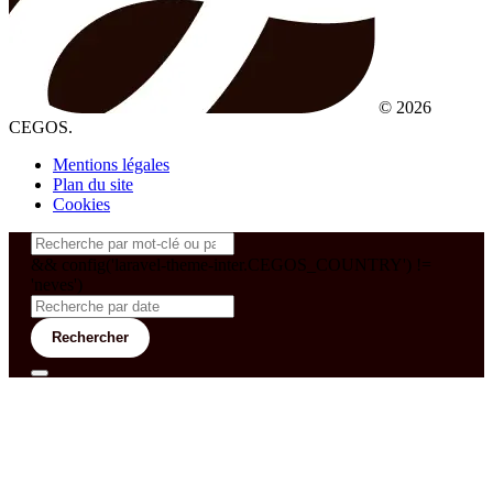
© 2026
CEGOS.
Mentions légales
Plan du site
Cookies
&& config('laravel-theme-inter.CEGOS_COUNTRY') !=
'neves')
Rechercher