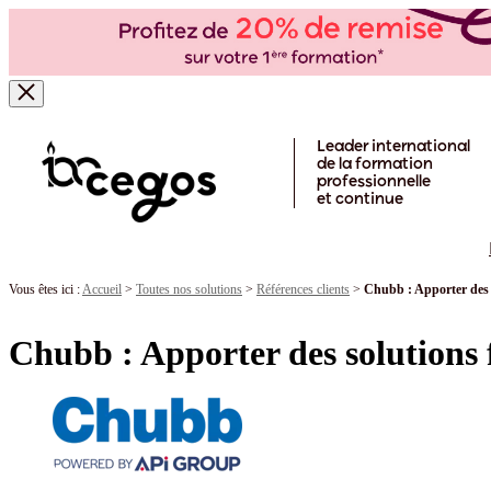
Skip to main content
Leader international
de la formation
professionnelle
et continue
Vous êtes ici :
Accueil
>
Toutes nos solutions
>
Références clients
>
Chubb : Apporter des s
Chubb : Apporter des solutions f