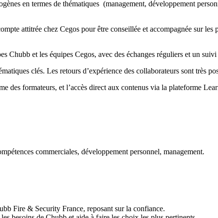
 hétérogènes en termes de thématiques (management, développement pers
compte attitrée chez Cegos pour être conseillée et accompagnée sur les
ipes Chubb et les équipes Cegos, avec des échanges réguliers et un suivi 
tiques clés. Les retours d’expérience des collaborateurs sont très posit
isme des formateurs, et l’accès direct aux contenus via la plateforme L
 : compétences commerciales, développement personnel, management.
hubb Fire & Security France, reposant sur la confiance.
es besoins de Chubb et aide à faire les choix les plus pertinents.