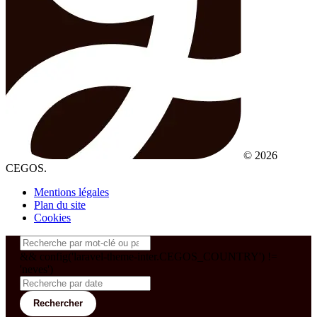
© 2026
CEGOS.
Mentions légales
Plan du site
Cookies
&& config('laravel-theme-inter.CEGOS_COUNTRY') !=
'neves')
Rechercher