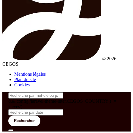
© 2026
CEGOS.
Mentions légales
Plan du site
Cookies
&& config('laravel-theme-inter.CEGOS_COUNTRY') !=
'neves')
Rechercher