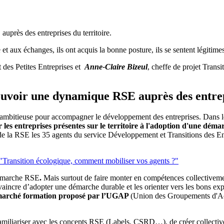
auprès des entreprises du territoire.
ive et aux échanges, ils ont acquis la bonne posture, ils se sentent légiti
des Petites Entreprises et
Anne-Claire Bizeul
, cheffe de projet Trans
voir une dynamique RSE auprès des entrepri
ambitieuse pour accompagner le développement des entreprises. Dans l
r les entreprises présentes sur le territoire à l'adoption d'une dém
e la RSE les 35 agents du service Développement et Transitions des En
 "Transition écologique, comment mobiliser vos agents ?"
 démarche RSE
.
Mais surtout de faire monter en compétences collectivement 
onvaincre d’adopter une démarche durable et les orienter vers les bons exp
u marché formation proposé par l’UGAP
(Union des Groupements d'Ac
familiariser avec les concepts RSE (Labels, CSRD…), de créer collective