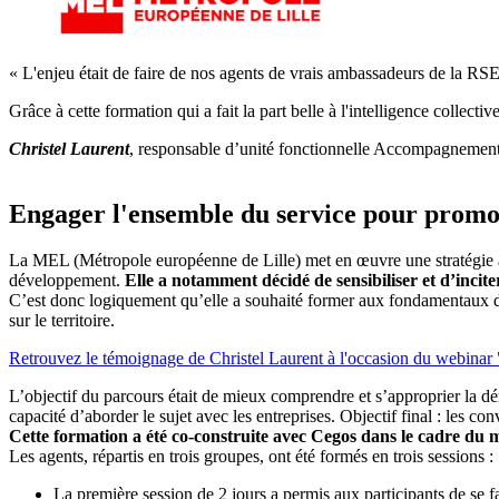
« L'enjeu était de faire de nos agents de vrais ambassadeurs de la RSE 
Grâce à cette formation qui a fait la part belle à l'intelligence collect
Christel Laurent
, responsable d’unité fonctionnelle Accompagnement 
Engager l'ensemble du service pour promou
La MEL (Métropole européenne de Lille) met en œuvre une stratégie 
développement.
Elle a notamment décidé de sensibiliser et d’incite
C’est donc logiquement qu’elle a souhaité former aux fondamentaux d
sur le territoire.
Retrouvez le témoignage de Christel Laurent à l'occasion du webinar
L’objectif du parcours était de mieux comprendre et s’approprier la
capacité d’aborder le sujet avec les entreprises. Objectif final : les c
Cette formation a été co-construite avec Cegos dans le cadre d
Les agents, répartis en trois groupes, ont été formés en trois sessions :
La première session de 2 jours a permis aux participants de se 