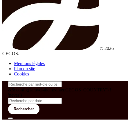
© 2026
CEGOS.
Mentions légales
Plan du site
Cookies
&& config('laravel-theme-inter.CEGOS_COUNTRY') !=
'neves')
Rechercher