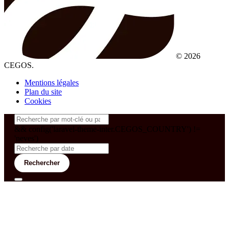
© 2026
CEGOS.
Mentions légales
Plan du site
Cookies
&& config('laravel-theme-inter.CEGOS_COUNTRY') !=
'neves')
Rechercher