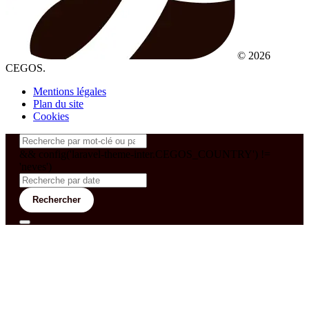
© 2026
CEGOS.
Mentions légales
Plan du site
Cookies
&& config('laravel-theme-inter.CEGOS_COUNTRY') !=
'neves')
Rechercher