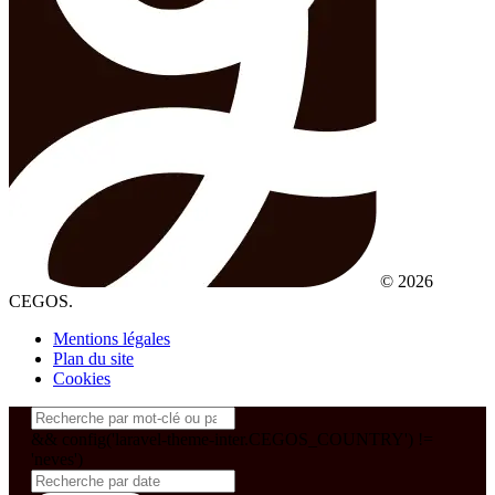
© 2026
CEGOS.
Mentions légales
Plan du site
Cookies
&& config('laravel-theme-inter.CEGOS_COUNTRY') !=
'neves')