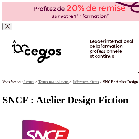
Skip to main content
Leader international
de la formation
professionnelle
et continue
Vous êtes ici :
Accueil
>
Toutes nos solutions
>
Références clients
>
SNCF : Atelier Design 
SNCF : Atelier Design Fiction