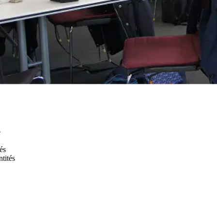
e
tés
tités