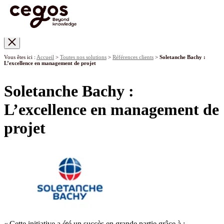
Skip to main content
Vous êtes ici :
Accueil
>
Toutes nos solutions
>
Références clients
>
Soletanche Bachy :
L’excellence en management de projet
Soletanche Bachy :
L’excellence en management de
projet
« Cette initiative a été un succès en grande partie grâce à :