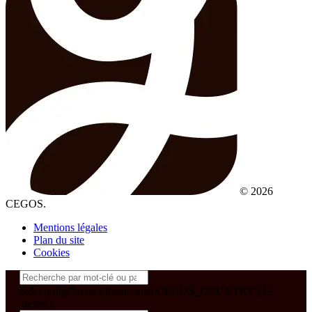
© 2026
CEGOS.
Mentions légales
Plan du site
Cookies
&& config('laravel-theme-inter.CEGOS_COUNTRY') !=
'neves')