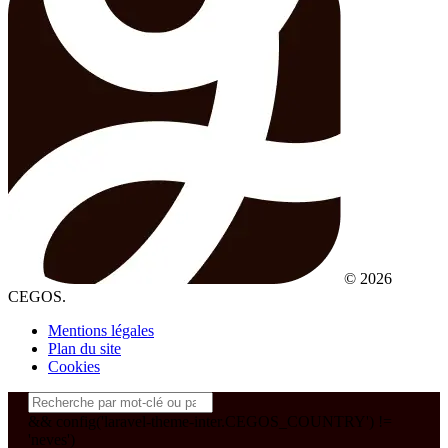
© 2026
CEGOS.
Mentions légales
Plan du site
Cookies
&& config('laravel-theme-inter.CEGOS_COUNTRY') !=
'neves')