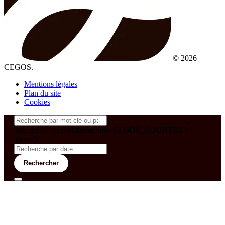
© 2026
CEGOS.
Mentions légales
Plan du site
Cookies
&& config('laravel-theme-inter.CEGOS_COUNTRY') !=
'neves')
Rechercher