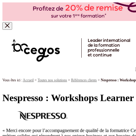
Skip to main content
Leader international
de la formation
professionnelle
et continue
Vous êtes ici :
Accueil
>
Toutes nos solutions
>
Références clients
>
Nespresso : Workshop
Nespresso : Workshops Learner
« Merci encore pour l’accompagnement de qualité de la formatrice Ceg
métiers solides qui répondront à nos enjeux business et aux besoins d