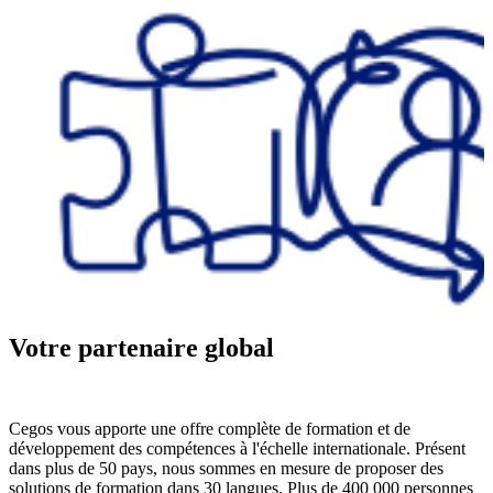
Votre partenaire global
Déployer un
Harmoniser et
Optimiser les
projet sur
améliorer
formations
mesure de
votre
avec
formation à
catalogue
l'externalisation
Cegos vous apporte une offre complète de formation et de
l'international
international
développement des compétences à l'échelle internationale. Présent
Découvrir
de formations
dans plus de 50 pays, nous sommes en mesure de proposer des
Découvrir
solutions de formation dans 30 langues. Plus de 400 000 personnes