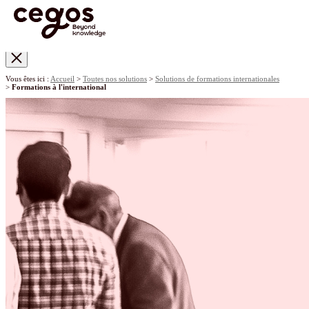
Skip to main content
Vous êtes ici :
Accueil
>
Toutes nos solutions
>
Solutions de formations internationales
>
Formations à l'international