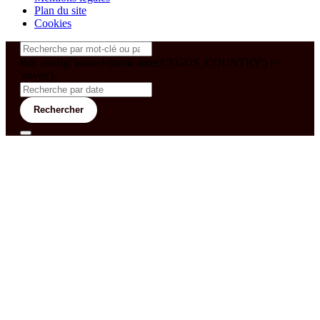
Plan du site
Cookies
&& config('laravel-theme-inter.CEGOS_COUNTRY') !=
'neves')
Rechercher