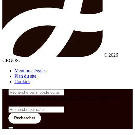
© 2026
CEGOS.
Mentions légales
Plan du site
Cookies
&& config('laravel-theme-inter.CEGOS_COUNTRY') !=
'neves')
Rechercher