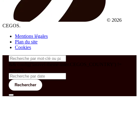
© 2026
CEGOS.
Mentions légales
Plan du site
Cookies
&& config('laravel-theme-inter.CEGOS_COUNTRY') !=
'neves')
Rechercher