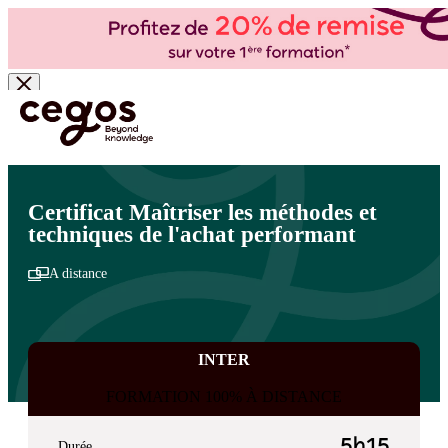
Skip to main content
Vous êtes ici :
Accueil
>
Cegos, organisme de formation à Paris et en régions
>
Achats
>
Fondamentaux et métiers des achats
>
Métiers des achats
Certificat Maîtriser les méthodes et
techniques de l'achat performant
A distance
INTER
FORMATION 100% À DISTANCE
5h15
Durée