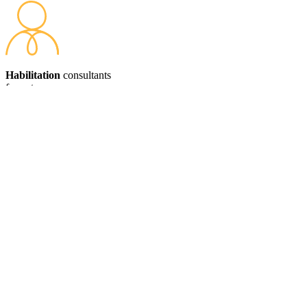
Habilitation
consultants
formateurs
Les 1000 formateurs Cegos sont recrutés, formés et supervisés selon
un processus Qualité d'habilitation spécifique. Trois éléments clés :
Expertise dans un métier, un domaine professionnel
Formation aux outils pédagogiques,
Supervision systématique par nos responsables pédagogiques.
Résultat : 9,3/10 en note pédagogique. La référence sur le marché !