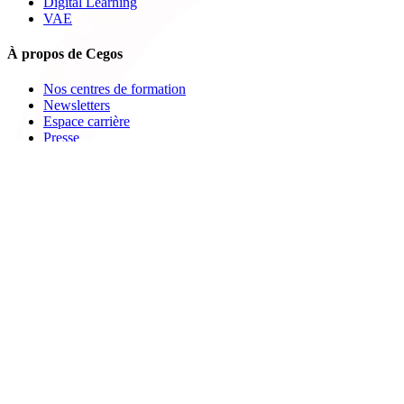
Digital Learning
VAE
À propos de Cegos
Nos centres de formation
Newsletters
Espace carrière
Presse
Le Groupe Cegos
Accessibilité en situation de handicap
Nos engagements RSE
Aides
FAQ
Nous contacter
Bulletin d'inscription
Catalogues PDF
Le Mag
Learning Hub