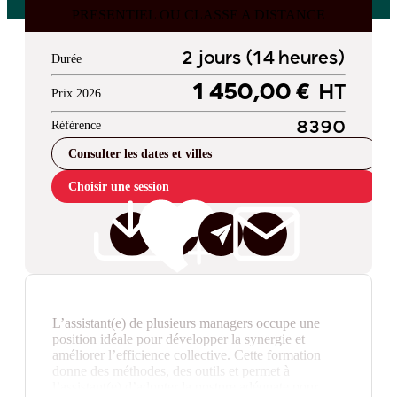
PRESENTIEL OU CLASSE A DISTANCE
2 jours (14 heures)
Durée
1 450,00 €
HT
Prix 2026
Référence
8390
Consulter les dates et villes
Choisir une session
L’assistant(e) de plusieurs managers occupe une
position idéale pour développer la synergie et
améliorer l’efficience collective. Cette formation
donne des méthodes, des outils et permet à
l’assistant(e) d’adopter la posture adéquate pour