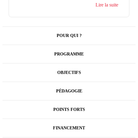
renforcer sa valeur ajoutée auprès de ses managers
Lire la suite
et de l’entreprise.
POUR QUI ?
PROGRAMME
OBJECTIFS
PÉDAGOGIE
POINTS FORTS
FINANCEMENT