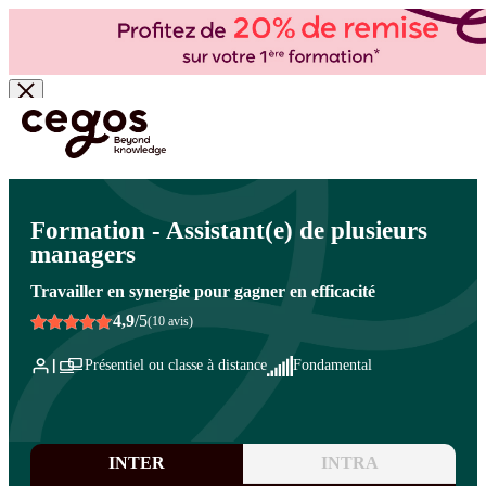
Skip to main content
Vous êtes ici :
Accueil
>
Cegos, organisme de formation à Paris et en régions
>
Assistant(e)
>
Efficacité professionnelle de l'assistant(e)
>
Excellence relationnelle
Formation - Assistant(e) de plusieurs
managers
Travailler en synergie pour gagner en efficacité
4,9
/5
(10 avis)
Présentiel ou classe à distance
Fondamental
INTER
INTRA