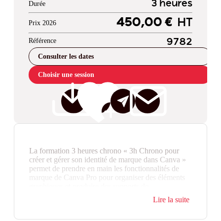
3 heures
Durée
450,00 €
HT
Prix 2026
Référence
9782
Consulter les dates
Choisir une session
La formation 3 heures chrono « 3h Chrono pour
créer et gérer son identité de marque dans Canva »
permet de prendre en main les fonctionnalités de
marque de Canva Pro pour organiser des éléments
graphiques et produire des supports de
communication plus homogènes. Destinée aux
Lire la suite
chargés de communication, marketing, RH,
managers et responsables de projets, elle permet