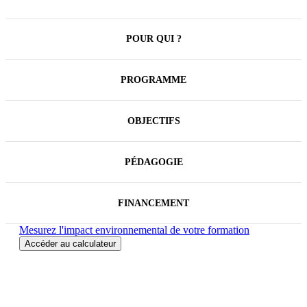
d’apprendre à créer un brand kit, centraliser logos,
couleurs, typographies et voix de marque, décliner
des modèles, harmoniser les visuels existants et
intégrer des repères d’usage de l’IA générative dans
POUR QUI ?
ses pratiques de création.
PROGRAMME
OBJECTIFS
PÉDAGOGIE
FINANCEMENT
Mesurez l'impact environnemental de votre formation
Accéder au calculateur