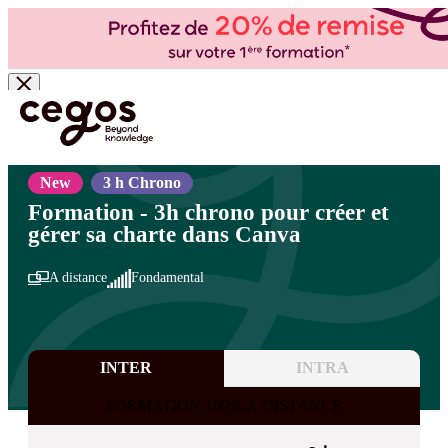
Skip to main content
Vous êtes ici :
Accueil
>
Cegos, organisme de formation à Paris et en régions
>
Bureautique
- PAO/CAO
>
Logiciels PAO - CAO
>
Outils de design accessibles et collaboratifs
New
3 h Chrono
Formation - 3h chrono pour créer et
gérer sa charte dans Canva
A distance
Fondamental
INTER
INTRA
FORMATION 100% À DISTANCE