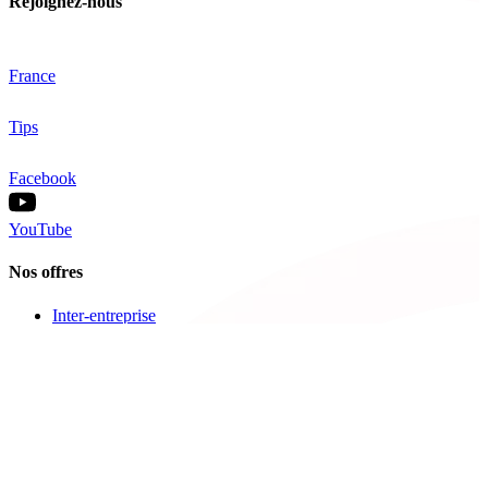
Rejoignez-nous
France
Tips
Facebook
YouTube
Nos offres
Inter-entreprise
Intra-entreprise
Sur-mesure
Diplômante
Digital Learning
VAE
À propos de Cegos