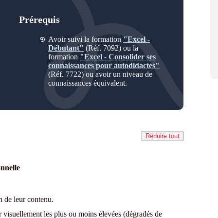
Prérequis
Avoir suivi la
formation
"Excel -
Débutant"
(
Réf. 7092
)
ou
la
formation
"Excel - Consolider ses
connaissances pour autodidactes"
(
Réf. 7722
)
ou avoir un niveau de
connaissances équivalent.
Réduire tout
onnelle
n de leur contenu.
ir visuellement les plus ou moins élevées (dégradés de