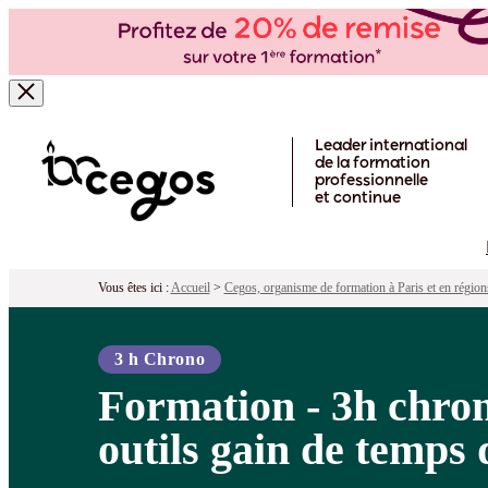
Formation - 3h chrono pour exploiter l
Pour qui ?
Programme
Objectifs
Péd
Skip to main content
Leader international
de la formation
professionnelle
et continue
Vous êtes ici :
Accueil
>
Cegos, organisme de formation à Paris et en région
3 h Chrono
Formation - 3h chron
outils gain de temps 