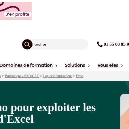
es outils gain de temps d'Excel
agogie
Financement
Sessions
01 55 00 95 
Domaines de formation
Solutions
Vous êtes
s
>
Bureautique - PAO/CAO
>
Logiciels bureautique
>
Excel
o pour exploiter les
d'Excel