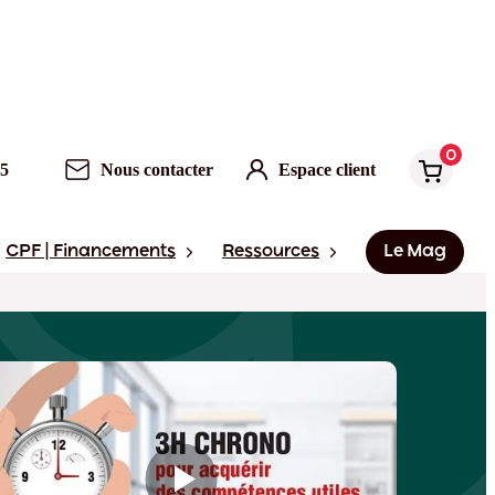
0
Nous contacter
Espace client
0
95
Nous contacter
Espace client
CPF | Financements
Ressources
Le Mag