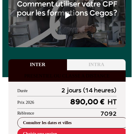
INTER
INTRA
PRESENTIEL OU CLASSE A DISTANCE
2 jours (14 heures)
Durée
890,00 €
HT
Prix 2026
Référence
7092
Consulter les dates et villes
Choisir une session