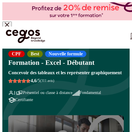
Skip to main content
Vous êtes ici :
Accueil
>
Cegos, organisme de formation à Paris et en régions
>
Bureautique
…
- PAO/CAO
>
Logiciels bureautique
>
Excel
CPF
Best
Nouvelle formule
Formation - Excel - Débutant
Concevoir des tableaux et les représenter graphiquement
4,6
/5
(311 avis)
Présentiel ou classe à distance
Fondamental
Certifiante