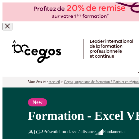
Formation - Excel VBA - Première utili
Pour qui ?
Programme
Objectifs
Péd
Skip to main content
Leader international
de la formation
professionnelle
et continue
Vous êtes ici :
Accueil
>
Cegos, organisme de formation à Paris et en région
New
Formation - Excel VB
Présentiel ou classe à distance
Fondamental