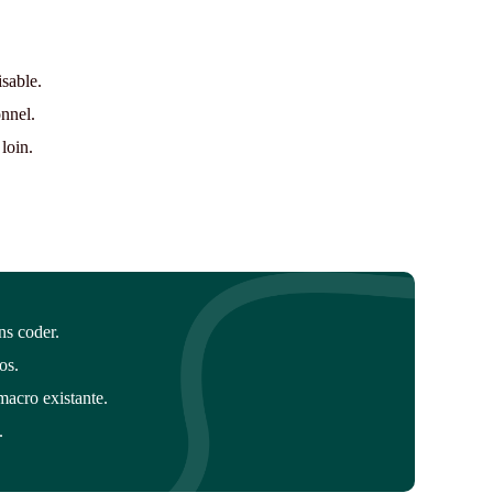
isable.
nnel.
 loin.
s coder.
os.
macro existante.
.