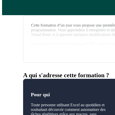
Cette formation d’un jour vous propose une premièr
programmation. Vous apprendrez à enregistrer et uti
Visual Basic et à apporter quelques modifications él
Idéale pour démystifier le langage VBA et identifie
A qui s'adresse cette formation ?
Pour qui
Toute personne utilisant Excel au quotidien et
souhaitant découvrir comment automatiser des
tâches répétitives grâce aux macros, sans