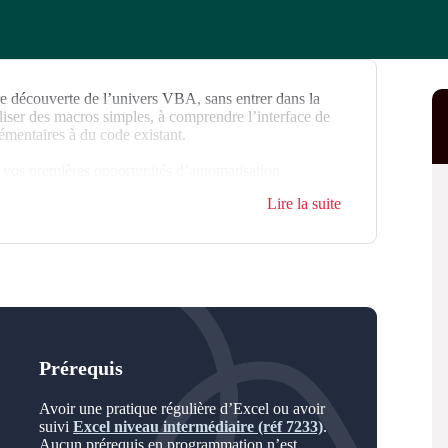
e découverte de l’univers VBA, sans entrer dans la
liser des macros simples, à comprendre l’interface de
émentaires à du code existant.
r vos premières opportunités d’automatisation.
Lire la suite
Prérequis
Avoir une pratique régulière d’Excel ou avoir
suivi
Excel niveau intermédiaire (réf 7233)
.
Aucun prérequis en programmation n’est