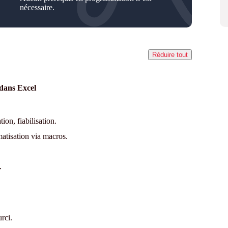
nécessaire.
Réduire tout
dans Excel
ion, fiabilisation.
omatisation via macros.
r
rci.