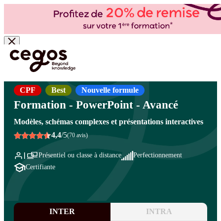
Skip to main content
Vous êtes ici :
Accueil
>
Cegos, organisme de formation à Paris et en régions
>
Bureautique
- PAO/CAO
>
Logiciels bureautique
>
PowerPoint
CPF
Best
Nouvelle formule
Formation - PowerPoint - Avancé
Modèles, schémas complexes et présentations interactives
4,4
/5
(70 avis)
Présentiel ou classe à distance
Perfectionnement
Certifiante
INTER
INTRA