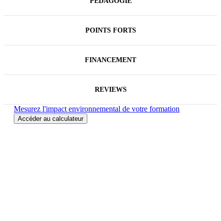
PÉDAGOGIE
participant devra être équipé du logiciel
objet de la formation, sur l’ordinateur qui
lui servira à suivre la classe virtuelle.
POINTS FORTS
FINANCEMENT
REVIEWS
Mesurez l'impact environnemental de votre formation
Accéder au calculateur