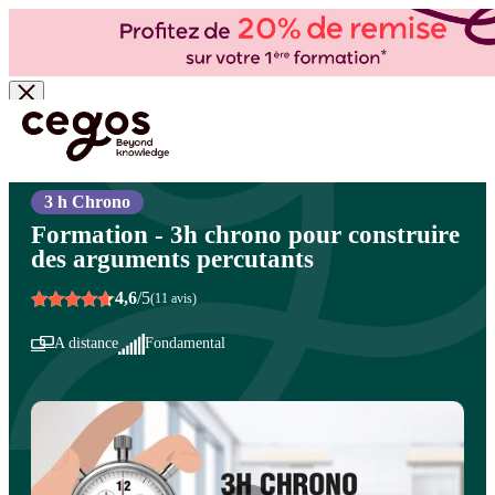
Skip to main content
Vous êtes ici :
Accueil
>
Cegos, organisme de formation à Paris et en régions
>
Commercial
- Ventes
>
Vente et négociation
>
Vendre et fidéliser : fondamentaux
3 h Chrono
Formation - 3h chrono pour construire
des arguments percutants
4,6
/5
(11 avis)
A distance
Fondamental