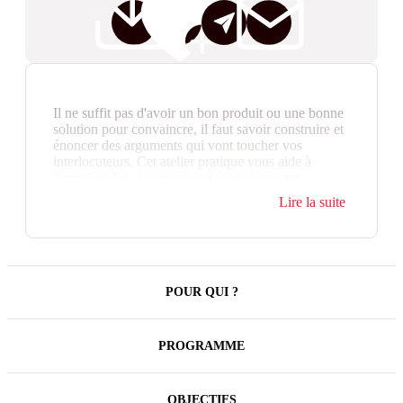
Il ne suffit pas d'avoir un bon produit ou une bonne
solution pour convaincre, il faut savoir construire et
énoncer des arguments qui vont toucher vos
interlocuteurs. Cet atelier pratique vous aide à
formaliser les arguments qui vont remporter
l'adhésion de vos interlocuteurs.
Lire la suite
Un format court, centré sur la pratique, des outils à
disposition pour vous accompagner et
l'accompagnement du formateur, vous repartirez
avec vos arguments construits et opérationnels, prêt
à convaincre vos clients.
POUR QUI ?
PROGRAMME
OBJECTIFS