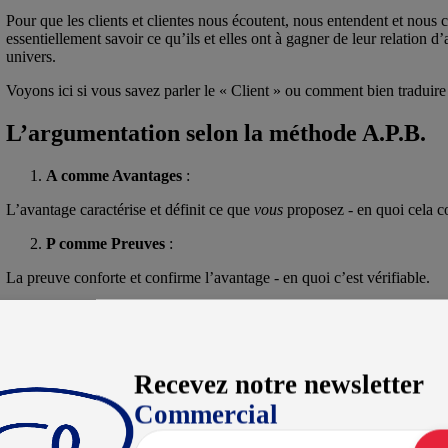
Pour que les clients et clientes nous écoutent, nous entendent et nous c
essentiellement savoir ce qu’ils et elles ont à gagner de leur relation d’
univers.
Voyons ici si vous savez parler le « Client » ou comment bien traduir
L’argumentation selon la méthode A.P.B.
A comme Avantages
:
L’avantage caractérise et définit ce que
vous
proposez - en quoi cela co
P comme Preuves
:
La preuve conforte et confirme l’avantage - en quoi c’est vérifiable.
B comme Bénéfices
:
Le bénéfice est le résultat de l’avantage du point de vue de l’autre part
Recevez notre newsletter
Commercial