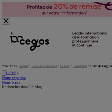
Skip to main content
Leader international
de la formation
professionnelle
et continue
Vous êtes ici :
Accueil
>
Toutes nos ressources
>
Le Mag
>
Commercial
>
L'Art de l'argum
Le Mag
Notre expertise
Nous écrire
Rechercher dans Le Mag