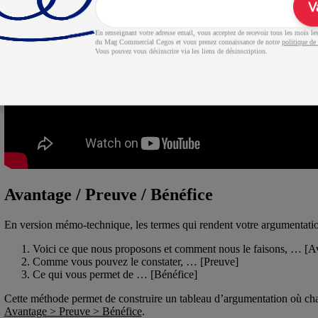
V
En renseignant votre adresse email, vous acceptez de recevoir tous les mois les 
du Mag Commercial Cegos et vous prenez connaissance de notre
politique de 
Vous pouvez vous désinscrire via les liens de désinscription.
Avantage / Preuve / Bénéfice
En version mémo-technique, les termes qui rendent votre argumentatio
Voici ce que nous proposons et comment nous le faisons, … [A
Comme vous pouvez le constater, … [Preuve]
Ce qui vous permet de … [Bénéfice]
Cette méthode permet de construire un tableau d’argumentation où cha
Avantage > Preuve > Bénéfice
.