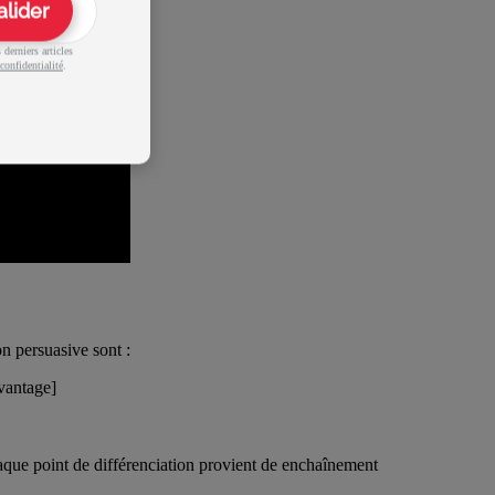
alider
derniers articles
confidentialité
.
n persuasive sont :
vantage]
que point de différenciation provient de enchaînement