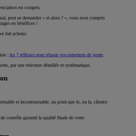
renciation est compris.
final, peut se demander « et alors ? », vous avez compris
tages en bénéfices !
e fait acheter.
ion :
les 7 réflexes pour réussir vos entretiens de vente
.
nts, par une relecture détaillée et systématique.
ion
isable et incontournable, au point que le, ou la, client/e
e contrôle garantit la qualité finale de votre