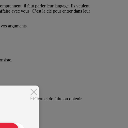
omprennent, il faut parler leur langage. Ils veulent
affaire avec vous. C’est la clé pour entrer dans leur
e vos arguments.
nsiste.
Fermer
ie - ce que cela leur permet de faire ou obtenir.