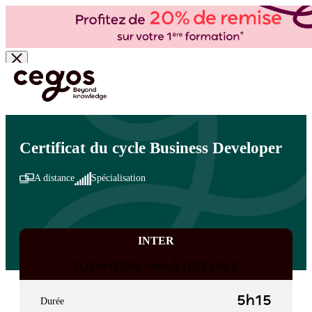
Skip to main content
Vous êtes ici :
Accueil
>
Cegos, organisme de formation à Paris et en régions
>
Commercial
- Ventes
>
Vente et négociation
>
Métiers commerciaux
Certificat du cycle Business Developer
A distance
Spécialisation
INTER
FORMATION 100% À DISTANCE
5h15
Durée