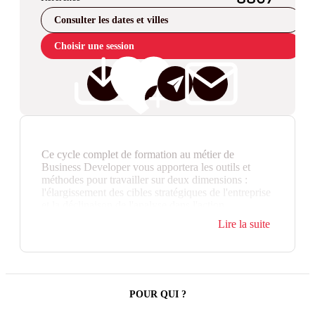
Consulter les dates et villes
Choisir une session
Ce cycle complet de formation au métier de
Business Developer vous apportera les outils et
méthodes pour travailler sur deux dimensions :
l'élargissement des cibles stratégiques de l'entreprise
et la déclinaison de l'analyse dans l'action
commerciale.
Lire la suite
À la croisée des fonctions Stratégie, Marketing et
Commercial, le Business Developer prend la
responsabilité d'un projet de développement qu'il
bâtit, organise et met en mouvement.
POUR QUI ?
Par sa capacité à intégrer tous les signaux des clients