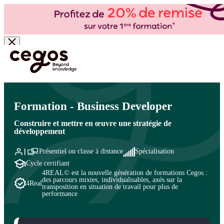
Skip to main content
Vous êtes ici :
Accueil
>
Cegos, organisme de formation à Paris et en régions
>
Commercial
- Ventes
>
Vente et négociation
>
Métiers commerciaux
Formation - Business Developer
Construire et mettre en œuvre une stratégie de
développement
Présentiel ou classe à distance
Spécialisation
Cycle certifiant
4REAL© est la nouvelle génération de formations Cegos :
des parcours mixtes, individualisables, axés sur la
4Real
transposition en situation de travail pour plus de
performance