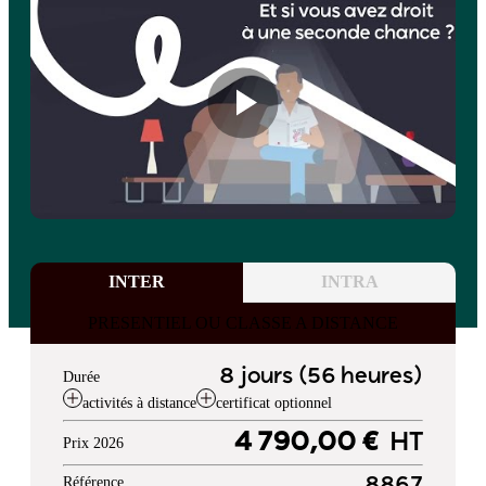
INTER
INTRA
PRESENTIEL OU CLASSE A DISTANCE
8 jours (56 heures)
Durée
activités à distance
certificat optionnel
4 790,00 €
HT
Prix 2026
Référence
8867