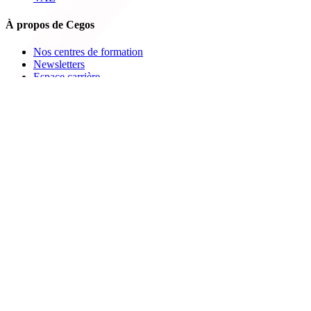
À propos de Cegos
Nos centres de formation
Newsletters
Espace carrière
Presse
Le Groupe Cegos
Accessibilité en situation de handicap
Nos engagements RSE
Aides
FAQ
Nous contacter
Bulletin d'inscription
Catalogues PDF
Le Mag
Learning Hub