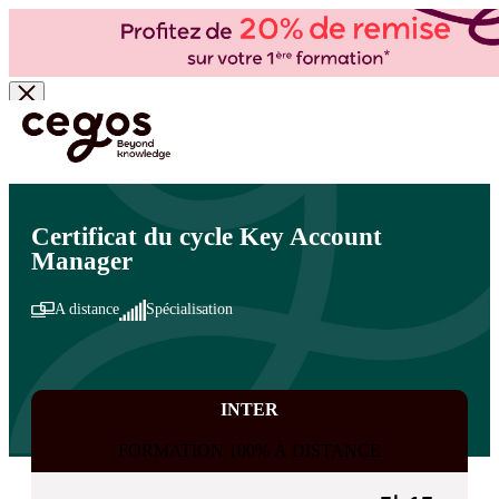
Skip to main content
Vous êtes ici :
Accueil
>
Cegos, organisme de formation à Paris et en régions
>
Commercial
- Ventes
>
Vente et négociation
>
Métiers commerciaux
Certificat du cycle Key Account
Manager
A distance
Spécialisation
INTER
FORMATION 100% À DISTANCE