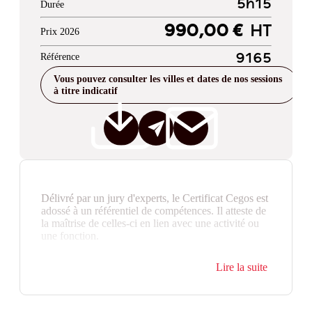
5h15
Durée
990,00 €
HT
Prix 2026
Référence
9165
Vous pouvez consulter les villes et dates de nos sessions
à titre indicatif
Délivré par un jury d'experts, le Certificat Cegos est
adossé à un référentiel de compétences. Il atteste de
la maîtrise de celles-ci en lien avec une activité ou
une fonction.
Lire la suite