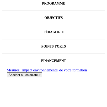
Ce cycle, construit sur la base de références
PROGRAMME
acquises auprès d'entreprises mondiales, constitue
une formation innovante et complète pour réussir
avec les clients stratégiques en maîtrisant les
OBJECTIFS
compétences fondamentales du métier de Key
Account Manager.
Régulièrement actualisé, il intègre les apports de
PÉDAGOGIE
l'intelligence artificielle au service de l'efficacité du
KAM.
POINTS FORTS
Cette formation mène à un
Certificat
en option :
Key Account Manager (Réf. 9165).
FINANCEMENT
Mesurez l'impact environnemental de votre formation
Accéder au calculateur