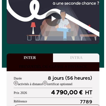
INTER
INTRA
PRESENTIEL OU CLASSE A DISTANCE
8 jours (56 heures)
Durée
activités à distance
certificat optionnel
4 790,00 €
HT
Prix 2026
Référence
7789