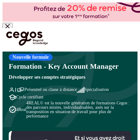
Skip to main content
Vous êtes ici :
Accueil
>
Cegos, organisme de formation à Paris et en régions
>
Commercial
- Ventes
>
Vente et négociation
>
Métiers commerciaux
Nouvelle formule
Formation - Key Account Manager
Développer ses comptes stratégiques
Présentiel ou classe à distance
Spécialisation
Cycle certifiant
4REAL© est la nouvelle génération de formations Cegos :
des parcours mixtes, individualisables, axés sur la
4Real
transposition en situation de travail pour plus de
performance