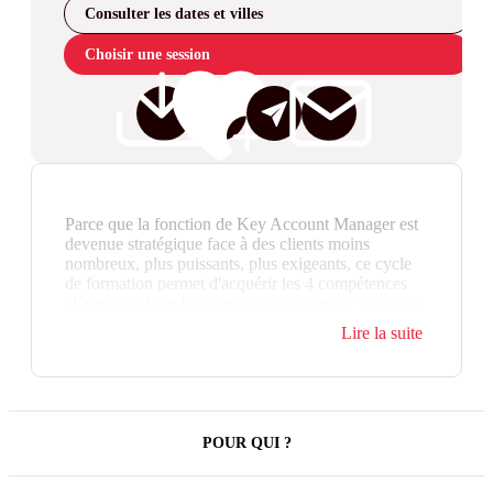
Consulter les dates et villes
Choisir une session
Parce que la fonction de Key Account Manager est
devenue stratégique face à des clients moins
nombreux, plus puissants, plus exigeants, ce cycle
de formation permet d'acquérir les 4 compétences
clés pour piloter les comptes stratégiques : business
partner, entrepreneur, négociateur et leader.
Lire la suite
Développer ses comptes stratégiques repose sur la
juste compréhension de son rôle, l'acquisition et
l'usage de comportements, compétences et outils
appropriés. Pour réussir, le KAM doit faire évoluer
ses talents commerciaux. Le KAM doit maîtriser les
POUR QUI ?
4 dimensions majeures de son poste : stratégie, mise
en œuvre, négociation, pilotage de l'équipe compte.