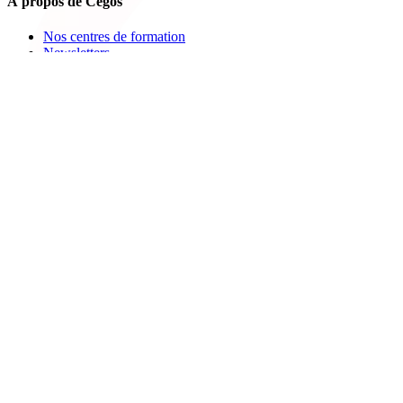
À propos de Cegos
Nos centres de formation
Newsletters
Espace carrière
Presse
Le Groupe Cegos
Accessibilité en situation de handicap
Nos engagements RSE
Aides
FAQ
Nous contacter
Bulletin d'inscription
Catalogues PDF
Le Mag
Learning Hub