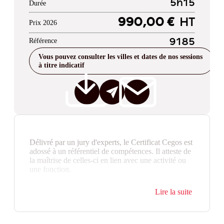
5h15
Durée
990,00 €
HT
Prix 2026
Référence
9185
Vous pouvez consulter les villes et dates de nos sessions
à titre indicatif
Délivré par un jury d'experts, le Certificat Cegos est
adossé à un référentiel de compétences. Il atteste de
la maîtrise de celles-ci en lien avec une activité ou
une fonction.
Lire la suite