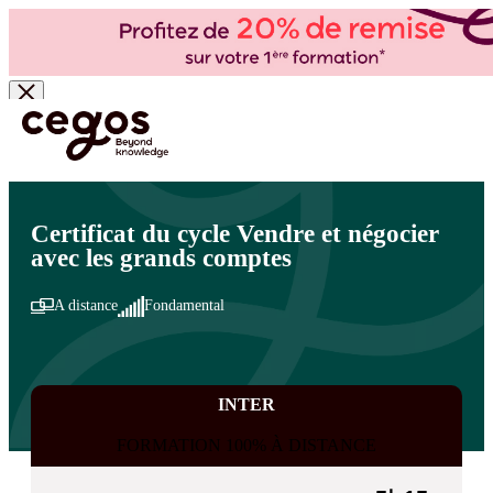
Skip to main content
Vous êtes ici :
Accueil
>
Cegos, organisme de formation à Paris et en régions
>
Commercial
- Ventes
>
Vente et négociation
>
Métiers commerciaux
Certificat du cycle Vendre et négocier
avec les grands comptes
A distance
Fondamental
INTER
FORMATION 100% À DISTANCE