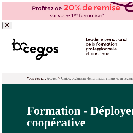
Formation - Déployer une communicat
Pour qui ?
Programme
Objectifs
Péd
Skip to main content
Leader international
de la formation
professionnelle
et continue
Vous êtes ici :
Accueil
>
Cegos, organisme de formation à Paris et en région
Formation - Déploye
coopérative