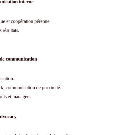
nication interne
que et coopération pérenne.
 résultats.
e de communication
ication.
ack, communication de proximité.
ants et managers.
Advocacy