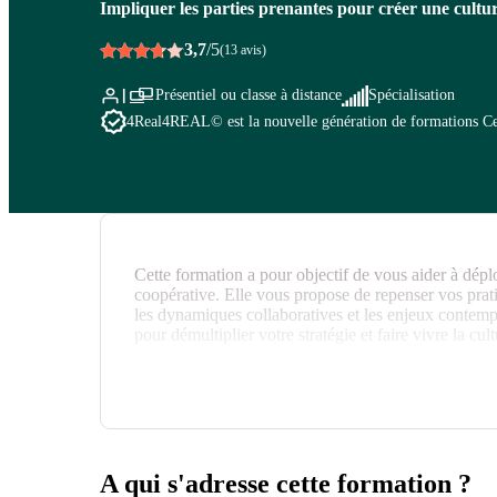
Impliquer les parties prenantes pour créer une cult
3,7
/5
(13 avis)
Présentiel ou classe à distance
Spécialisation
4Real
4REAL© est la nouvelle génération de formations Cegos
Cette formation a pour objectif de vous aider à dép
coopérative. Elle vous propose de repenser vos pra
les dynamiques collaboratives et les enjeux contempo
pour démultiplier votre stratégie et faire vivre la cul
Vous repartirez avec des méthodes et outils concrets
animer des réseaux et des communautés internes. E
de co-construction au profit de vos objectifs et eng
A qui s'adresse cette formation ?