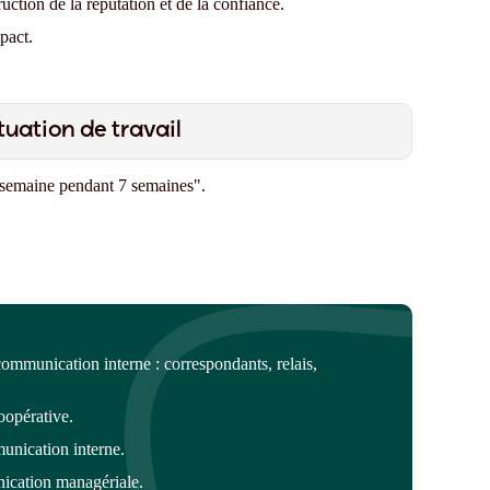
uction de la réputation et de la confiance.
pact.
tuation de travail
 semaine pendant 7 semaines"
.
 communication interne
: correspondants, relais,
oopérative.
unication
interne.
nication managériale.