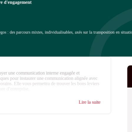
ure d'engagement
 : des parcours mixtes, individualisables, axés sur la transposition en situati
loyer une communication interne engagée et
tiques pour instaurer une communication alignée avec
rains. Elle vous permettra de trouver les bons leviers
ture d’entreprise.
 d’intelligence collective pour mobiliser vos équipes,
Lire la suite
mbarquer et engager les managers dans une démarche
ager vos leaders pour démultiplier la communication.