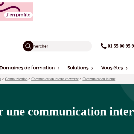
ion interne engagée et coopérative
agogie
Points forts
Financement
avis
Sessions
01 55 00 95 
Domaines de formation
Solutions
Vous êtes
s
>
Communication
>
Communication interne et externe
>
Communication interne
r une communication inter