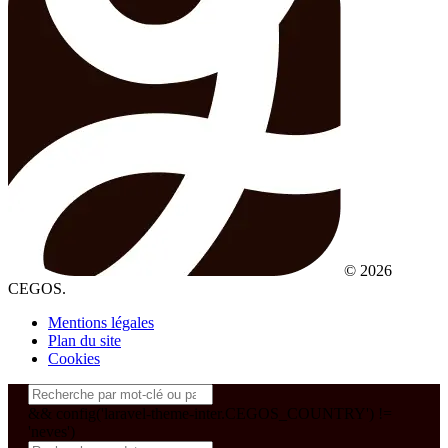
© 2026
CEGOS.
Mentions légales
Plan du site
Cookies
&& config('laravel-theme-inter.CEGOS_COUNTRY') !=
'neves')