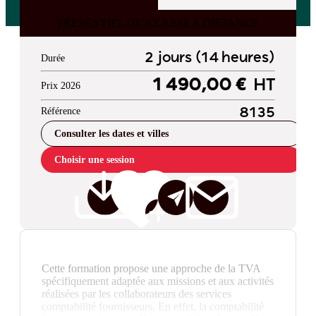
PRESENTIEL OU CLASSE A DISTANCE
2 jours (14 heures)
Durée
1 490,00 €
HT
Prix 2026
Référence
8135
Consulter les dates et villes
Choisir une session
Cette formation propose une approche de la TVA
spécifiquement adaptée aux missions et aux activités
réalisées par les collaborateurs des services
comptabilité fournisseurs. En effet, la comptabilité