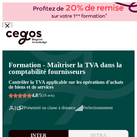
Skip to main content
Vous êtes ici :
Accueil
>
Cegos, organisme de formation à Paris et en régions
>
Comptabilité - Fiscalité
>
Comptabilité
>
Comptabilité auxiliaires
Formation - Maîtriser la TVA dans la
comptabilité fournisseurs
Contrôler la TVA applicable sur les opérations d’achats
de biens et de services
4,8
/5
(18 avis)
Présentiel ou classe à distance
Perfectionnement
INTER
INTRA