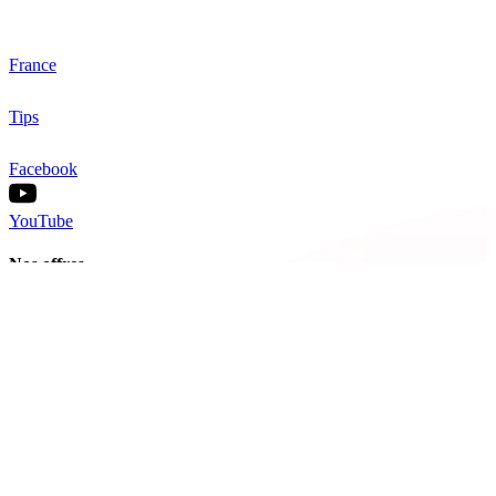
France
Tips
Facebook
YouTube
Nos offres
Inter-entreprise
Intra-entreprise
Sur-mesure
Diplômante
Digital Learning
VAE
À propos de Cegos
Nos centres de formation