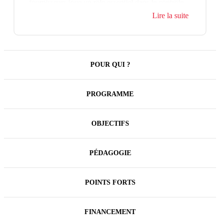
fournisseurs joue un rôle essentiel dans le contrôle
de la conformité des factures au regard des règles de
Lire la suite
la TVA et la maîtrise du risque fiscal relatif à la
TVA. De plus l'arrivée de la facture électronique en
2026 et du e-reporting modifie les modalités de
fonctionnement.
POUR QUI ?
PROGRAMME
OBJECTIFS
PÉDAGOGIE
POINTS FORTS
FINANCEMENT