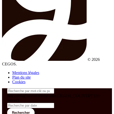
© 2026
CEGOS.
Mentions légales
Plan du site
Cookies
&& config('laravel-theme-inter.CEGOS_COUNTRY') !=
'neves')
Rechercher