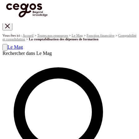
Skip to main content
Vous êtes ici :
Accueil
>
Toutes nos ressources
>
Le Mag
>
Fonction financière
>
Comptabilité
et consolidation
>
La comptabilisation des dépenses de formation
Le Mag
Rechercher dans Le Mag