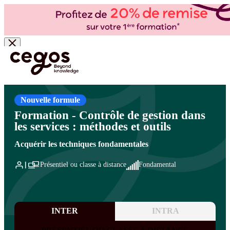
Skip to main content
Vous êtes ici :
Accueil
>
Cegos, organisme de formation à Paris et en régions
>
Contrôle de
gestion et pilotage de la performance
>
Pratiques et métiers du contrôle de gestion
>
Métiers et compétences du contrôle de gestion
Nouvelle formule
Formation - Contrôle de gestion dans
les services : méthodes et outils
Acquérir les techniques fondamentales
Présentiel ou classe à distance
Fondamental
INTER
INTRA