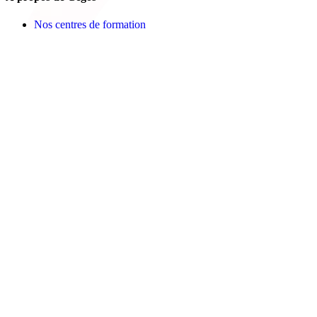
Nos centres de formation
Newsletters
Espace carrière
Presse
Le Groupe Cegos
Accessibilité en situation de handicap
Nos engagements RSE
Aides
FAQ
Nous contacter
Bulletin d'inscription
Catalogues PDF
Le Mag
Learning Hub