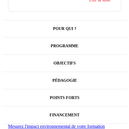
relation privilégiée avec le client…). Elle traite les
outils utiles : chiffrage des coûts, analyse de marges,
prévision budgétaire et tableaux de bord.
POUR QUI ?
PROGRAMME
OBJECTIFS
PÉDAGOGIE
POINTS FORTS
FINANCEMENT
Mesurez l'impact environnemental de votre formation