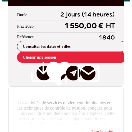
PRESENTIEL OU CLASSE A DISTANCE
2 jours (14 heures)
Durée
1 550,00 €
HT
Prix 2026
Référence
1840
Consulter les dates et villes
Choisir une session
Les activités de services deviennent dominantes et
les techniques de contrôle de gestion, conçues pour
l'univers industriel, demandent à être adaptées. Cette
formation se focalise sur ses enjeux spécifiques
(forte diversité des activités, importance du poids
des frais de personnel, immatérialité des prestations,
Lire la suite