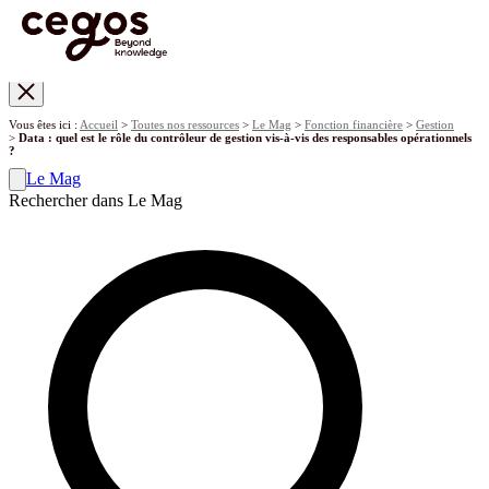
Skip to main content
Vous êtes ici :
Accueil
>
Toutes nos ressources
>
Le Mag
>
Fonction financière
>
Gestion
>
Data : quel est le rôle du contrôleur de gestion vis-à-vis des responsables opérationnels
?
Le Mag
Rechercher dans Le Mag