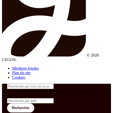
© 2026
CEGOS.
Mentions légales
Plan du site
Cookies
&& config('laravel-theme-inter.CEGOS_COUNTRY') !=
'neves')
Rechercher